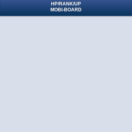
HP
/
RANK
/
UP
MOBI-BOARD