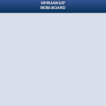
HP
/
RANK
/
UP
MOBI-BOARD