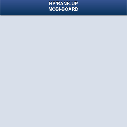
HP
/
RANK
/
UP
MOBI-BOARD