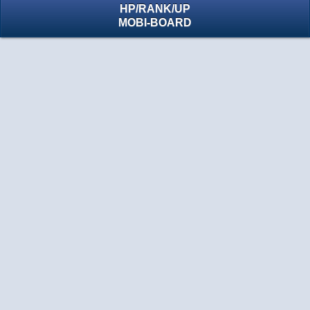
HP
/
RANK
/
UP
MOBI-BOARD