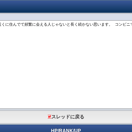
スレッドに戻る
HP
/
RANK
/
UP