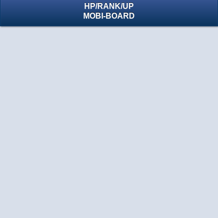
HP
/
RANK
/
UP
MOBI-BOARD