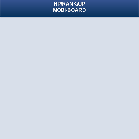
HP
/
RANK
/
UP
MOBI-BOARD