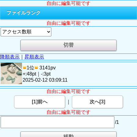
自由に編集可能です
ファイルランク
自由に編集可能です
降順表示
｜
昇順表示
1位
3141pv
+:48pt｜-:3pt
2025-02-12 03:09:11
自由に編集可能です
[1]前へ
｜
次へ[3]
自由に編集可能です
/1