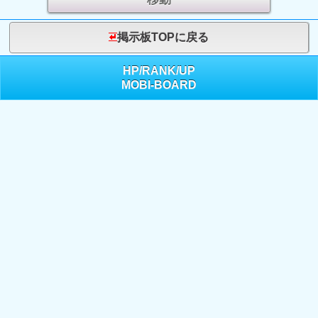
掲示板TOPに戻る
HP
/
RANK
/
UP
MOBI-BOARD