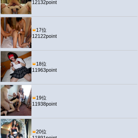
12132point
17位
12122point
18位
11963point
19位
11938point
20位
11891point