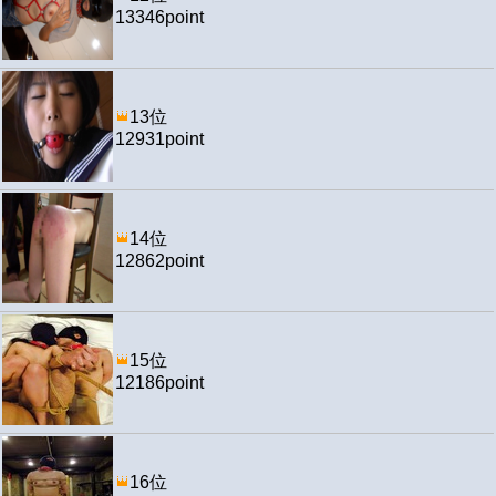
13346point
13位
12931point
14位
12862point
15位
12186point
16位