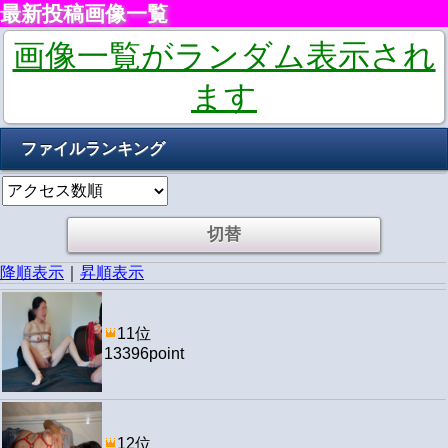
最新投稿画像一覧
画像一覧がランダム表示され
ます
ファイルランキング
降順表示
｜
昇順表示
11位
13396point
12位