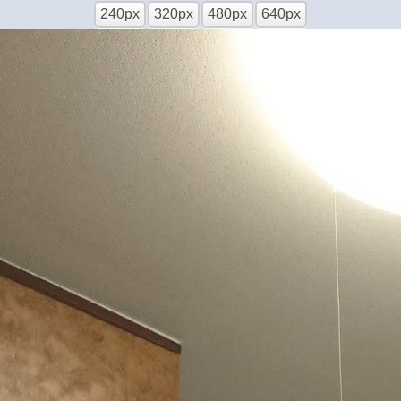
240px
320px
480px
640px