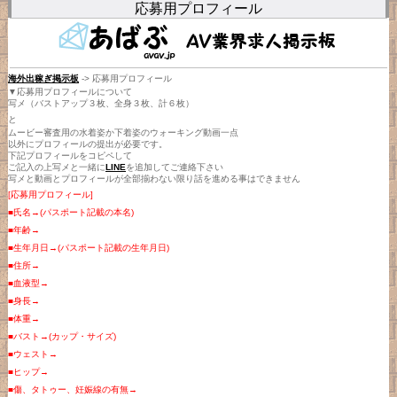
応募用プロフィール
海外出稼ぎ掲示板
-> 応募用プロフィール
▼応募用プロフィールについて
写メ（バストアップ３枚、全身３枚、計６枚）
と
ムービー審査用の水着姿か下着姿のウォーキング動画一点
以外にプロフィールの提出が必要です。
下記プロフィールをコピペして
ご記入の上写メと一緒に
LINE
を追加してご連絡下さい
写メと動画とプロフィールが全部揃わない限り話を進める事はできません
[応募用プロフィール]
■氏名→(パスポート記載の本名)
■年齢→
■生年月日→(パスポート記載の生年月日)
■住所→
■血液型→
■身長→
■体重→
■バスト→(カップ・サイズ)
■ウェスト→
■ヒップ→
■傷、タトゥー、妊娠線の有無→