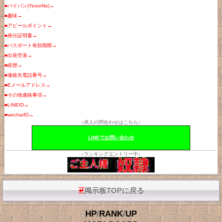
■パイパン(YesorNo)→
■趣味→
■アピールポイント→
■身分証明書→
■パスポート有効期限→
■出発空港→
■経歴→
■連絡先電話番号→
■Eメールアドレス→
■その他連絡事項→
■LINEID→
■wechatID→
↓求人の問合わせはこちら↓
LINEでお問い合わせ
↓ランキングエントリー中↓
掲示板TOPに戻る
HP
/
RANK
/
UP