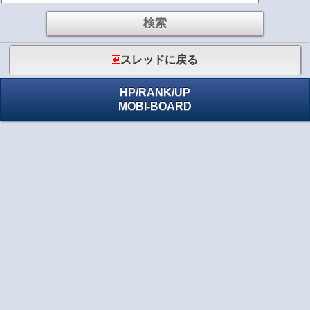
スレッドに戻る
HP
/
RANK
/
UP
MOBI-BOARD