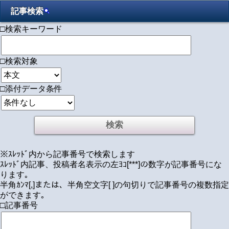
記事検索
□検索キーワード
□検索対象
□添付データ条件
※ｽﾚｯﾄﾞ内から記事番号で検索します
ｽﾚｯﾄﾞ内記事、投稿者名表示の左ﾖｺ[***]の数字が記事番号にな
ります｡
半角ｶﾝﾏ[,]または、半角空文字[ ]の句切りで記事番号の複数指定
ができます｡
□記事番号