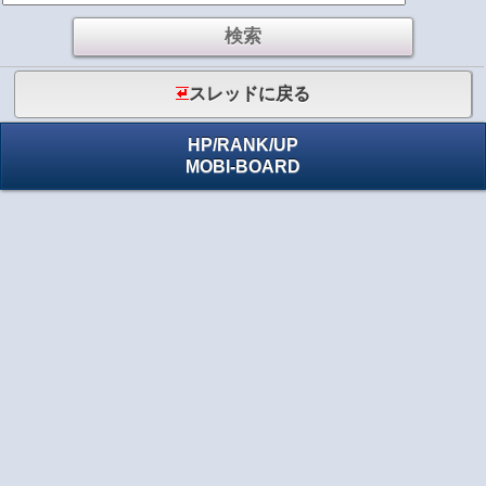
スレッドに戻る
HP
/
RANK
/
UP
MOBI-BOARD