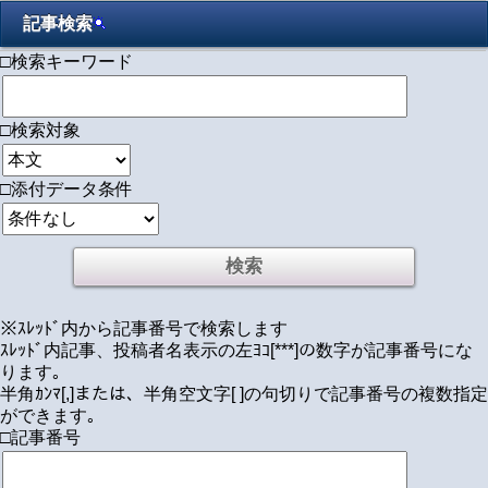
記事検索
□検索キーワード
□検索対象
□添付データ条件
※ｽﾚｯﾄﾞ内から記事番号で検索します
ｽﾚｯﾄﾞ内記事、投稿者名表示の左ﾖｺ[***]の数字が記事番号にな
ります｡
半角ｶﾝﾏ[,]または、半角空文字[ ]の句切りで記事番号の複数指定
ができます｡
□記事番号