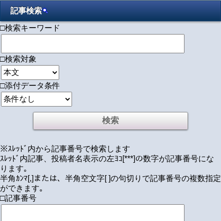
記事検索
□検索キーワード
□検索対象
□添付データ条件
※ｽﾚｯﾄﾞ内から記事番号で検索します
ｽﾚｯﾄﾞ内記事、投稿者名表示の左ﾖｺ[***]の数字が記事番号にな
ります｡
半角ｶﾝﾏ[,]または、半角空文字[ ]の句切りで記事番号の複数指定
ができます｡
□記事番号