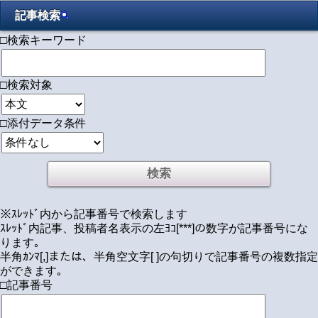
記事検索
□検索キーワード
□検索対象
□添付データ条件
※ｽﾚｯﾄﾞ内から記事番号で検索します
ｽﾚｯﾄﾞ内記事、投稿者名表示の左ﾖｺ[***]の数字が記事番号にな
ります｡
半角ｶﾝﾏ[,]または、半角空文字[ ]の句切りで記事番号の複数指定
ができます｡
□記事番号