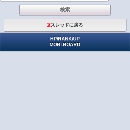
スレッドに戻る
HP
/
RANK
/
UP
MOBI-BOARD