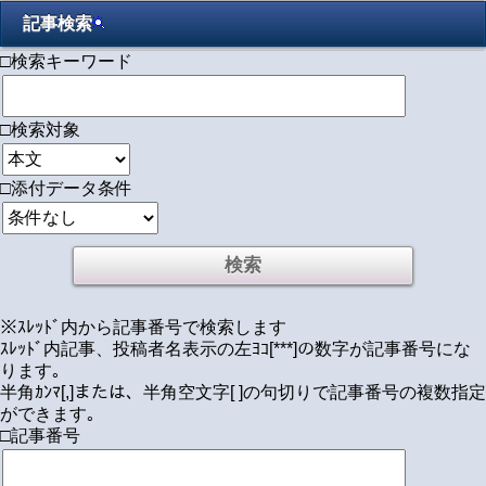
記事検索
□検索キーワード
□検索対象
□添付データ条件
※ｽﾚｯﾄﾞ内から記事番号で検索します
ｽﾚｯﾄﾞ内記事、投稿者名表示の左ﾖｺ[***]の数字が記事番号にな
ります｡
半角ｶﾝﾏ[,]または、半角空文字[ ]の句切りで記事番号の複数指定
ができます｡
□記事番号