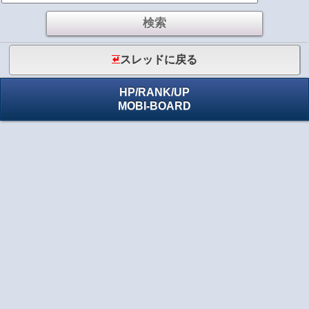
スレッドに戻る
HP
/
RANK
/
UP
MOBI-BOARD