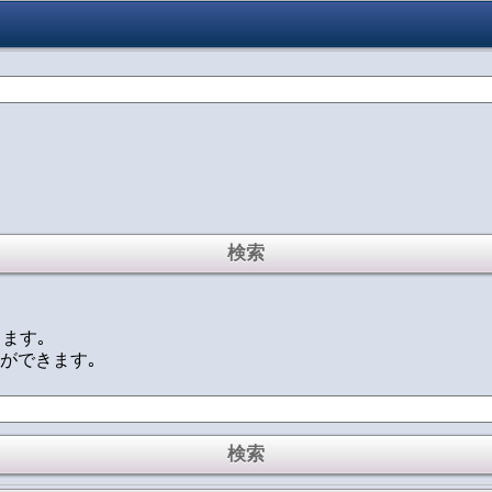
ります｡
定ができます｡