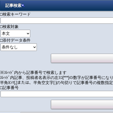
記事検索
□検索キーワード
□検索対象
□添付データ条件
※ｽﾚｯﾄﾞ内から記事番号で検索します
ｽﾚｯﾄﾞ内記事、投稿者名表示の左ﾖｺ[***]の数字が記事番号にな
半角ｶﾝﾏ[,]または、半角空文字[ ]の句切りで記事番号の複数指
□記事番号