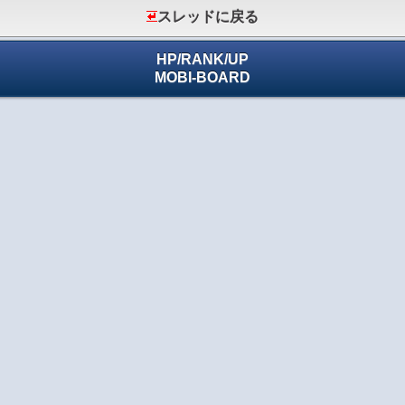
スレッドに戻る
HP
/
RANK
/
UP
MOBI-BOARD