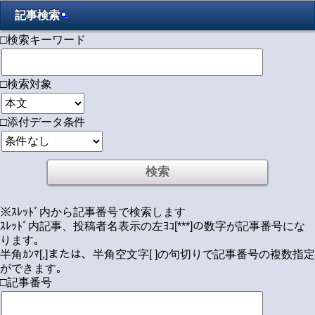
記事検索
□検索キーワード
□検索対象
□添付データ条件
※ｽﾚｯﾄﾞ内から記事番号で検索します
ｽﾚｯﾄﾞ内記事、投稿者名表示の左ﾖｺ[***]の数字が記事番号にな
ります｡
半角ｶﾝﾏ[,]または、半角空文字[ ]の句切りで記事番号の複数指定
ができます｡
□記事番号