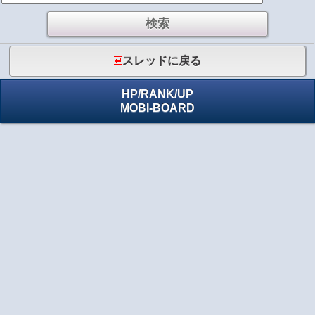
スレッドに戻る
HP
/
RANK
/
UP
MOBI-BOARD