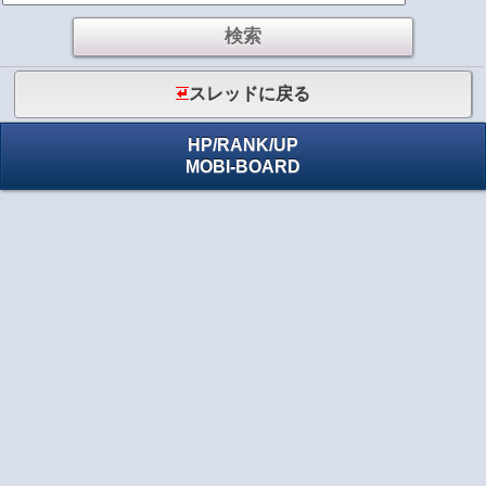
スレッドに戻る
HP
/
RANK
/
UP
MOBI-BOARD