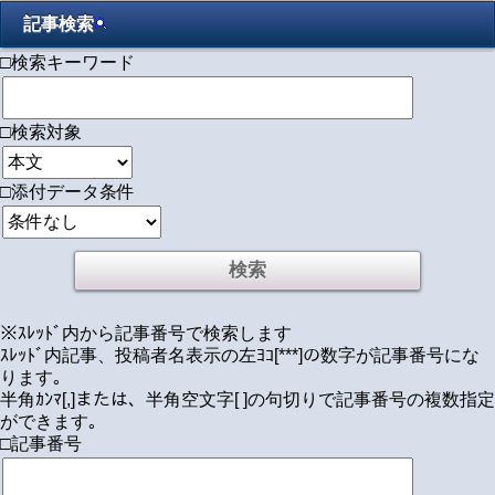
記事検索
□検索キーワード
□検索対象
□添付データ条件
※ｽﾚｯﾄﾞ内から記事番号で検索します
ｽﾚｯﾄﾞ内記事、投稿者名表示の左ﾖｺ[***]の数字が記事番号にな
ります｡
半角ｶﾝﾏ[,]または、半角空文字[ ]の句切りで記事番号の複数指定
ができます｡
□記事番号