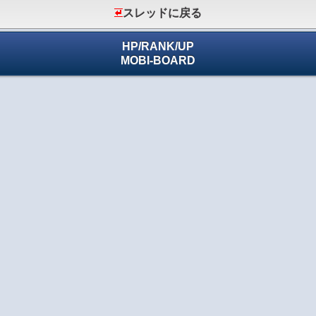
スレッドに戻る
HP
/
RANK
/
UP
MOBI-BOARD