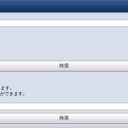
ります｡
定ができます｡