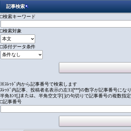
記事検索
□検索キーワード
□検索対象
□添付データ条件
※ｽﾚｯﾄﾞ内から記事番号で検索します
ｽﾚｯﾄﾞ内記事、投稿者名表示の左ﾖｺ[***]の数字が記事番号にな
半角ｶﾝﾏ[,]または、半角空文字[ ]の句切りで記事番号の複数指
□記事番号