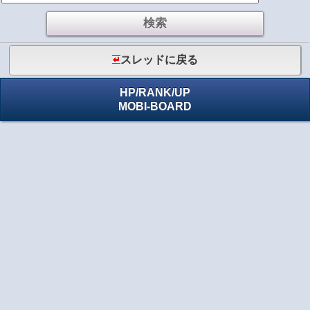
スレッドに戻る
HP
/
RANK
/
UP
MOBI-BOARD