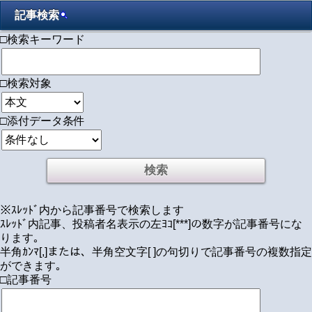
記事検索
□検索キーワード
□検索対象
□添付データ条件
※ｽﾚｯﾄﾞ内から記事番号で検索します
ｽﾚｯﾄﾞ内記事、投稿者名表示の左ﾖｺ[***]の数字が記事番号にな
ります｡
半角ｶﾝﾏ[,]または、半角空文字[ ]の句切りで記事番号の複数指定
ができます｡
□記事番号