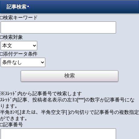
記事検索
□検索キーワード
□検索対象
□添付データ条件
※ｽﾚｯﾄﾞ内から記事番号で検索します
ｽﾚｯﾄﾞ内記事、投稿者名表示の左ﾖｺ[***]の数字が記事番号にな
ります｡
半角ｶﾝﾏ[,]または、半角空文字[ ]の句切りで記事番号の複数指定
ができます｡
□記事番号