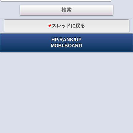
スレッドに戻る
HP
/
RANK
/
UP
MOBI-BOARD