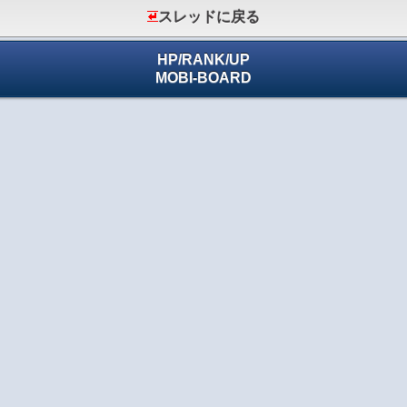
スレッドに戻る
HP
/
RANK
/
UP
MOBI-BOARD