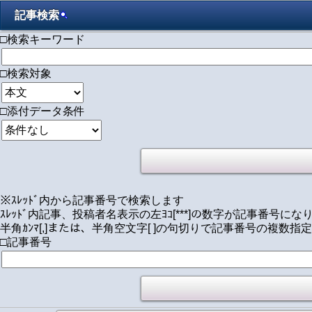
記事検索
□検索キーワード
□検索対象
□添付データ条件
※ｽﾚｯﾄﾞ内から記事番号で検索します
ｽﾚｯﾄﾞ内記事、投稿者名表示の左ﾖｺ[***]の数字が記事番号にな
半角ｶﾝﾏ[,]または、半角空文字[ ]の句切りで記事番号の複数指
□記事番号