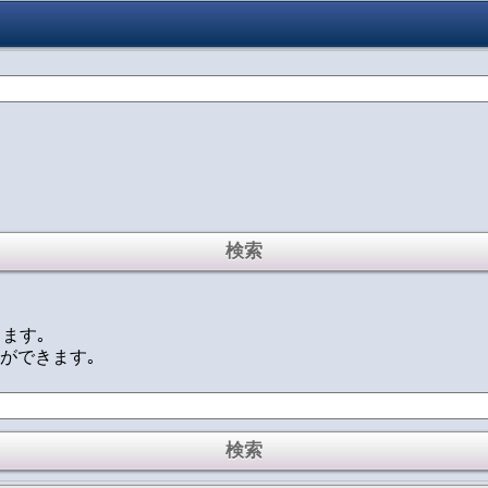
ります｡
定ができます｡