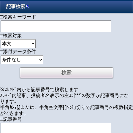
記事検索
□検索キーワード
□検索対象
□添付データ条件
※ｽﾚｯﾄﾞ内から記事番号で検索します
ｽﾚｯﾄﾞ内記事、投稿者名表示の左ﾖｺ[***]の数字が記事番号にな
ります｡
半角ｶﾝﾏ[,]または、半角空文字[ ]の句切りで記事番号の複数指定
ができます｡
□記事番号