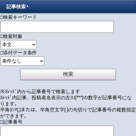
記事検索
□検索キーワード
□検索対象
□添付データ条件
※ｽﾚｯﾄﾞ内から記事番号で検索します
ｽﾚｯﾄﾞ内記事、投稿者名表示の左ﾖｺ[***]の数字が記事番号にな
ります｡
半角ｶﾝﾏ[,]または、半角空文字[ ]の句切りで記事番号の複数指定
ができます｡
□記事番号