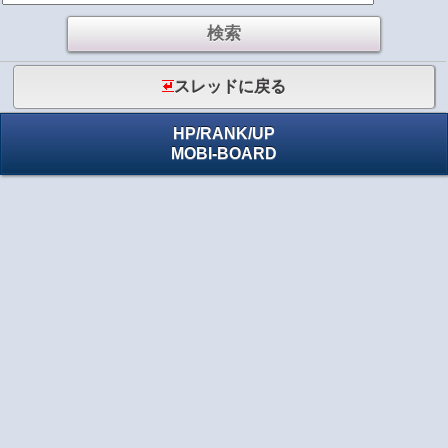
スレッドに戻る
HP
/
RANK
/
UP
MOBI-BOARD