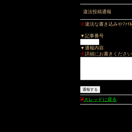
違法投稿通報
※
違法な書き込みやﾌｧｲﾙ
▼記事番号
▼通報内容
※
詳細にお書きください
スレッドに戻る