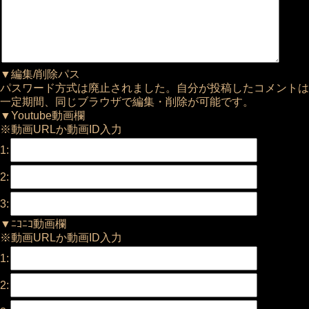
▼編集/削除パス
パスワード方式は廃止されました。自分が投稿したコメントは
一定期間、同じブラウザで編集・削除が可能です。
▼Youtube動画欄
※動画URLか動画ID入力
1:
2:
3:
▼ﾆｺﾆｺ動画欄
※動画URLか動画ID入力
1:
2: