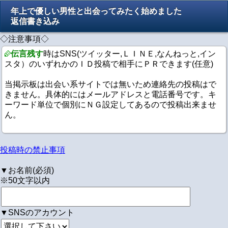
年上で優しい男性と出会ってみたく始めました
返信書き込み
◇注意事項◇
伝言残す
時はSNS(ツイッター,ＬＩＮＥ,なんねっと,イン
スタ）のいずれかのＩＤ投稿で相手にＰＲできます(任意)
当掲示板は出会い系サイトでは無いため連絡先の投稿はで
きません。具体的にはメールアドレスと電話番号です。キ
ーワード単位で個別にＮＧ設定してあるので投稿出来ませ
ん。
投稿時の禁止事項
▼お名前(必須)
※50文字以内
▼SNSのアカウント