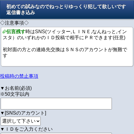
初めての試みなのでねっとりゆっくり犯して欲しいです
返信書き込み
◇注意事項◇
伝言残す
時はSNS(ツイッター,ＬＩＮＥ,なんねっと,イン
スタ）のいずれかのＩＤ投稿で相手にＰＲできます(任意)
初対面の方との連絡先交換はＳＮＳのアカウントが無難で
す
投稿時の禁止事項
▼お名前(必須)
※50文字以内
▼[SNSのアカウント]
▼ＩＤをご入力ください