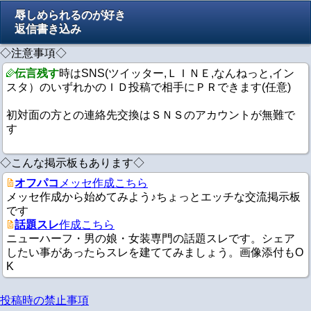
辱しめられるのが好き
返信書き込み
◇注意事項◇
伝言残す
時はSNS(ツイッター,ＬＩＮＥ,なんねっと,イン
スタ）のいずれかのＩＤ投稿で相手にＰＲできます(任意)
初対面の方との連絡先交換はＳＮＳのアカウントが無難で
す
◇こんな掲示板もあります◇
オフパコ
メッセ作成こちら
メッセ作成から始めてみよう♪ちょっとエッチな交流掲示板
です
話題スレ
作成こちら
ニューハーフ・男の娘・女装専門の話題スレです。シェア
したい事があったらスレを建ててみましょう。画像添付もO
K
投稿時の禁止事項