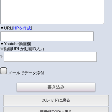
▼URL[
HPを作成
]
▼Youtube動画欄
※動画URLか動画ID入力
1:
メールでデータ添付
スレッドに戻る