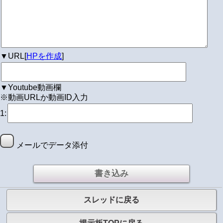
▼URL[
HPを作成
]
▼Youtube動画欄
※動画URLか動画ID入力
1:
メールでデータ添付
スレッドに戻る