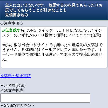
主人にはいえないです。 放尿するのを見てもらったりお
尻でしてもらうことが好きなことも
返信書き込み
◇注意事項◇
伝言残す
時はSNS(ツイッター,ＬＩＮＥ,なんねっと,イン
スタ）のいずれかのＩＤ投稿で相手にＰＲできます(任意)
当掲示板は出会い系サイトでは無いため連絡先の投稿はで
きません。具体的にはメールアドレスと電話番号です。キ
ーワード単位で個別にＮＧ設定してあるので投稿出来ませ
ん。
投稿時の禁止事項
▼お名前(必須)
※50文字以内
▼SNSのアカウント