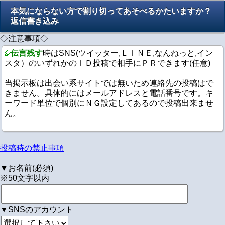
本気にならない方で割り切ってあそべるかたいますか？
返信書き込み
◇注意事項◇
伝言残す
時はSNS(ツイッター,ＬＩＮＥ,なんねっと,イン
スタ）のいずれかのＩＤ投稿で相手にＰＲできます(任意)
当掲示板は出会い系サイトでは無いため連絡先の投稿はで
きません。具体的にはメールアドレスと電話番号です。キ
ーワード単位で個別にＮＧ設定してあるので投稿出来ませ
ん。
投稿時の禁止事項
▼お名前(必須)
※50文字以内
▼SNSのアカウント