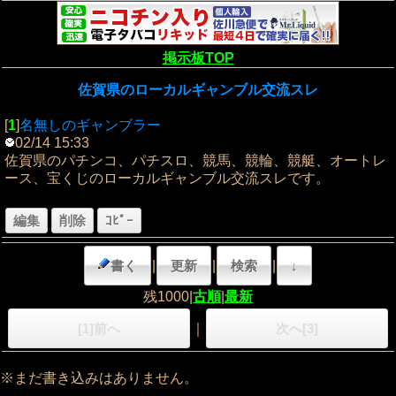
掲示板TOP
佐賀県のローカルギャンブル交流スレ
[
1
]
名無しのギャンブラー
02/14 15:33
佐賀県のパチンコ、パチスロ、競馬、競輪、競艇、オートレ
ース、宝くじのローカルギャンブル交流スレです。
編集
削除
ｺﾋﾟｰ
書く
|
更新
|
検索
|
↓
残1000|
古順
|
最新
[1]前へ
｜
次へ[3]
※まだ書き込みはありません。