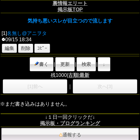
裏情報エリート
掲示板TOP
気持ち悪いスレが目立つので流します
[
1
]
名無し@アニヲタ
09/15 18:34
編集
削除
ｺﾋﾟｰ
書く
|
更新
|
検索
|
↓
残1000|
古順
|
最新
[1]前へ
｜
次へ[3]
※まだ書き込みはありません。
↓１日一回クリックだ↓
掲示板・ブログランキング
通報する