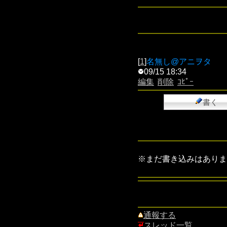
[
1
]
名無し@アニヲタ
09/15 18:34
編集
削除
ｺﾋﾟｰ
書く
※まだ書き込みはありま
通報する
スレッド一覧