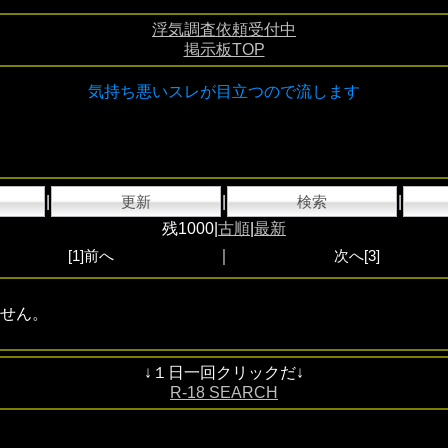
浮気調査依頼受付中
掲示板TOP
気持ち悪いスレが目立つので流します
|
更新
|
検索
|
残1000|
古順
|
最新
[1]前へ
｜
次へ[3]
せん。
↓１日一回クリックだ↓
R-18 SEARCH