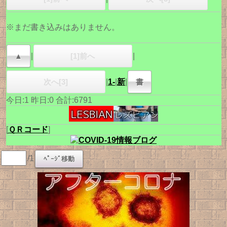
※まだ書き込みはありません。
▲
|
[1]前へ
|
次へ[3]
|
1-
|
新
|
書
今日:1 昨日:0 合計:6791
[
ＱＲコード
]
/1