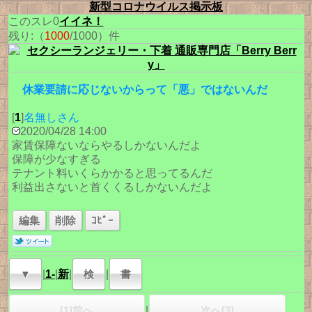
新型コロナウイルス掲示板
このスレ0
イイネ！
残り:（
1000
/1000）件
休業要請に応じないからって「悪」ではないんだ
[
1
]
名無しさん
2020/04/28 14:00
家賃保障ないならやるしかないんだよ
保障が少なすぎる
テナント料いくらかかると思ってるんだ
利益出さないと首くくるしかないんだよ
編集
削除
ｺﾋﾟｰ
▼
|
1-
|
新
|
検
|
書
[1]前へ
|
次へ[3]