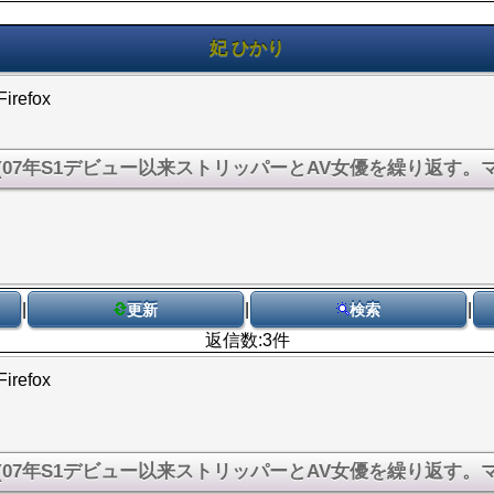
妃 ひかり
Firefox
|
|
|
更新
検索
返信数:3件
Firefox