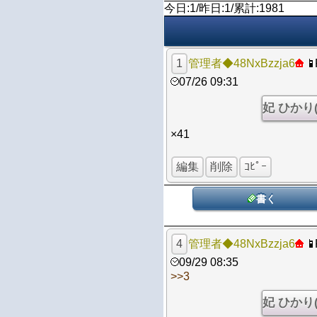
今日:1/昨日:1/累計:1981
1
管理者◆48NxBzzja6
07/26 09:31
×41
編集
削除
ｺﾋﾟｰ
書く
4
管理者◆48NxBzzja6
09/29 08:35
>>3