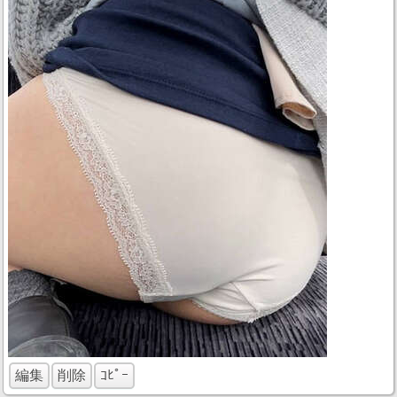
編集
削除
ｺﾋﾟｰ