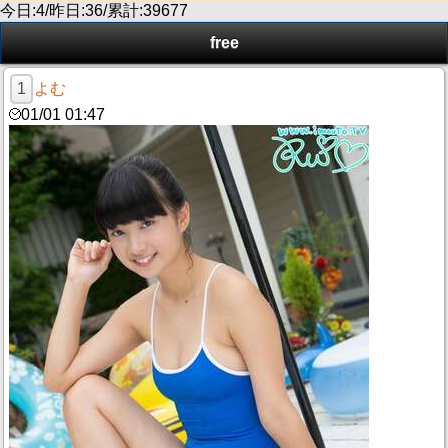
今日:4/昨日:36/累計:39677
free
1
よむ
01/01 01:47