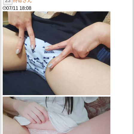
23
特命さん
07/11 18:08