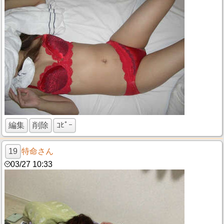
編集
削除
ｺﾋﾟｰ
19
特命さん
03/27 10:33