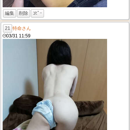
編集
削除
ｺﾋﾟｰ
21
特命さん
03/31 11:59