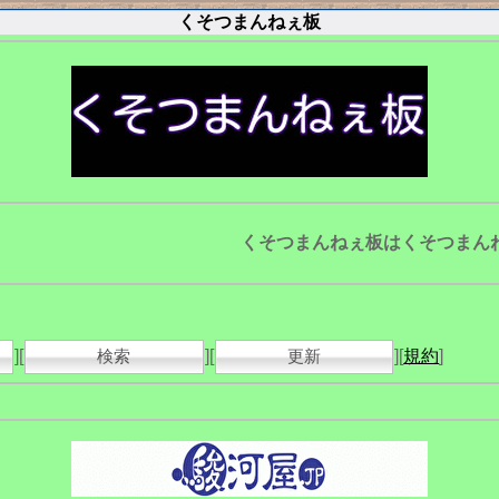
くそつまんねぇ板
くそつまんねぇ板はくそつまんねぇ
][
検索
][
更新
][
規約
]