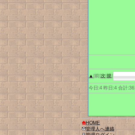
▲
|前|
次
|
規
|
今日:4 昨日:4 合計:36
HOME
管理人へ連絡
管理ログイン