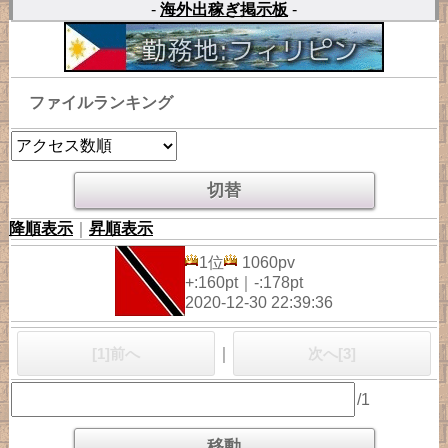
-
海外出稼ぎ掲示板
-
ファイルランキング
降順表示
｜
昇順表示
1位
1060pv
+:160pt｜-:178pt
2020-12-30 22:39:36
[1]前へ
｜
次へ[3]
/1