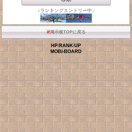
↓ランキングエントリー中↓
掲示板TOPに戻る
HP
/
RANK
/
UP
MOBI-BOARD